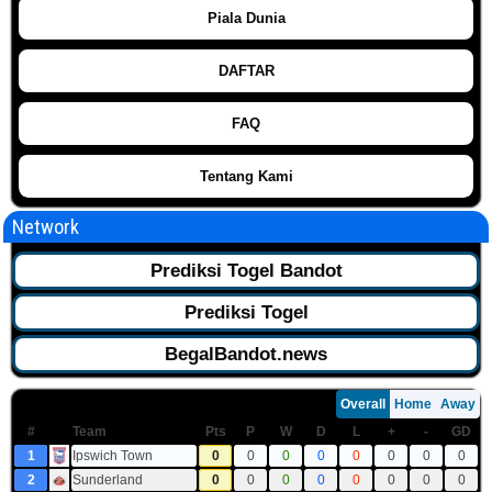
Piala Dunia
DAFTAR
FAQ
Tentang Kami
Network
Prediksi Togel Bandot
Prediksi Togel
BegalBandot.news
Overall
Home
Away
#
Team
Pts
P
W
D
L
+
-
GD
1
Ipswich Town
0
0
0
0
0
0
0
0
2
Sunderland
0
0
0
0
0
0
0
0