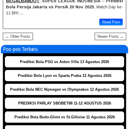
BEGALBANDOT
,
SUPER LEAGUE INDONESIA
–
Prediksi
Bola Persija Jakarta vs Persik 20 Nov 2025
, Match Day ke-
12 BRI …
Read Post
← Older Posts
Newer Posts →
Pos-pos Terbaru
Prediksi Bola PSG vs Aston Villa 13 Agustus 2026
Prediksi Bola Lyon vs Sparta Praha 12 Agustus 2026
Prediksi Bola NEC Nijmegen vs Olympiakos 12 Agustus 2026
PREDIKSI PARLAY SBOBET88 11-12 AGUSTUS 2026
Prediksi Bola Bodo-Glimt vs St.Gilloise 11 Agustus 2026