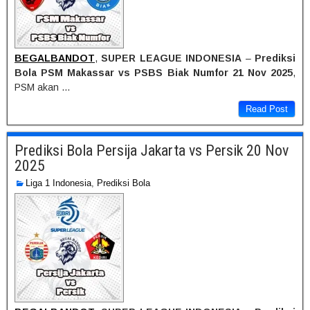
BEGALBANDOT
,
SUPER LEAGUE INDONESIA
–
Prediksi
Bola PSM Makassar vs PSBS Biak Numfor 21 Nov 2025
,
PSM akan …
Read Post
Prediksi Bola Persija Jakarta vs Persik 20 Nov
2025
Liga 1 Indonesia
,
Prediksi Bola