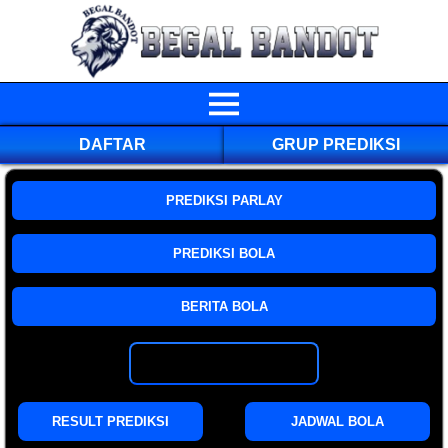
DAFTAR
GRUP PREDIKSI
PREDIKSI PARLAY
PREDIKSI BOLA
BERITA BOLA
GROUP PREDIKSI
RESULT PREDIKSI
JADWAL BOLA